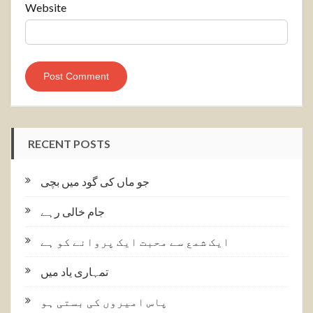
Website
RECENT POSTS
جو ماں کی گود میں بچی
جام خالی رہے
ایک شمع سے محبت ایک پروانے کو ہے
تمہاری یاد میں
پاس امیروں کی بستی ہو