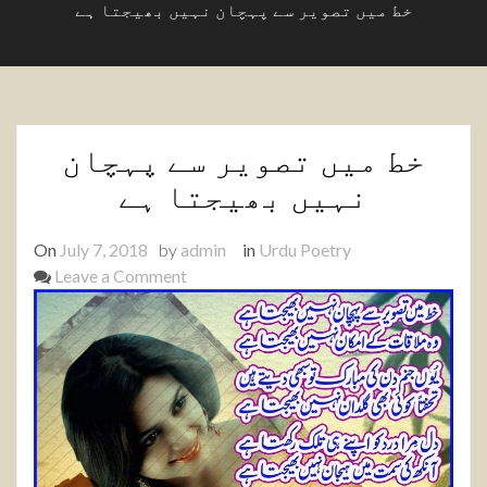
خط میں تصویر سے پہچان نہیں بھیجتا ہے
خط میں تصویر سے پہچان
نہیں بھیجتا ہے
On
July 7, 2018
by
admin
in
Urdu Poetry
on
Leave a Comment
خط
میں
تصویر
سے
پہچان
نہیں
بھیجتا
ہے