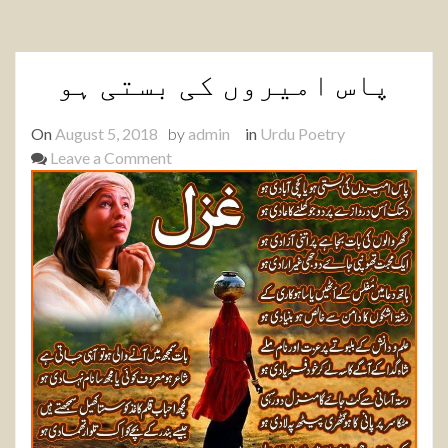
پاس امیروں کی بستی ہو
On
August 5, 2018
by
admin
in
Urdu Poetry
on
Leave a Comment
پاس
امیروں
کی
بستی
ہو